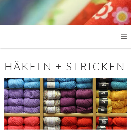
Schriftgröße
100
%
Zeilenhöhe
100
%
Buchstabenabstand
100
%
HÄKELN + STRICKEN