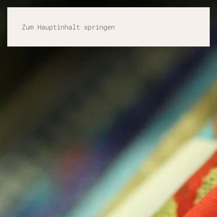
Zum Hauptinhalt springen
Eingabehilfen öffnen
Farben umkehren
Monochrom
Dunkler Kontrast
Heller Kontrast
Niedrige Sättigung
Hohe Sättigung
Links hervorheben
Überschriften hervorheben
Bildschirmleser
Lesemodus
Inhaltsskalierung
100
%