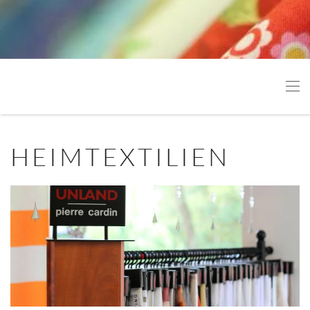
Schriftgröße
100
%
Zeilenhöhe
100
%
Buchstabenabstand
100
%
HEIMTEXTILIEN