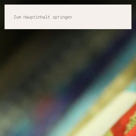
Zum Hauptinhalt springen
Eingabehilfen öffnen
Farben umkehren
Monochrom
Dunkler Kontrast
Heller Kontrast
Niedrige Sättigung
Hohe Sättigung
Links hervorheben
Überschriften hervorheben
Bildschirmleser
Lesemodus
Inhaltsskalierung
100
%